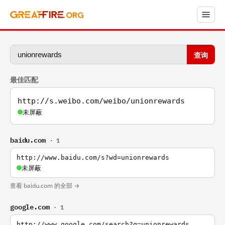
查询
最佳匹配
http://s.weibo.com/weibo/unionrewards
未屏蔽
baidu.com
· 1
http://www.baidu.com/s?wd=unionrewards
未屏蔽
查看 baidu.com 的全部 →
google.com
· 1
http://www.google.com/search?q=unionrewards