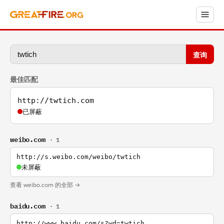
查询
最佳匹配
http://twtich.com
已屏蔽
weibo.com
· 1
http://s.weibo.com/weibo/twtich
未屏蔽
查看 weibo.com 的全部 →
baidu.com
· 1
http://www.baidu.com/s?wd=twtich