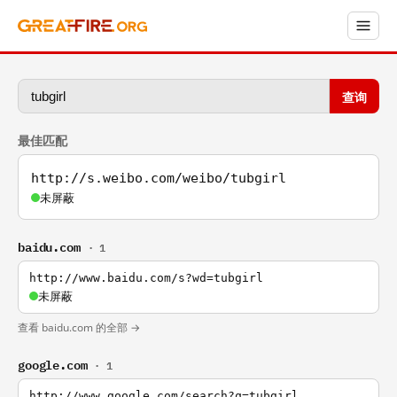
查询
最佳匹配
http://s.weibo.com/weibo/tubgirl
未屏蔽
baidu.com
· 1
http://www.baidu.com/s?wd=tubgirl
未屏蔽
查看 baidu.com 的全部 →
google.com
· 1
http://www.google.com/search?q=tubgirl