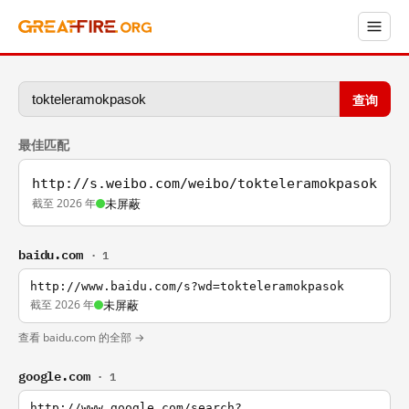
查询
最佳匹配
http://s.weibo.com/weibo/tokteleramokpasok
截至 2026 年
未屏蔽
baidu.com
· 1
http://www.baidu.com/s?wd=tokteleramokpasok
截至 2026 年
未屏蔽
查看 baidu.com 的全部 →
google.com
· 1
http://www.google.com/search?