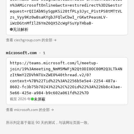
n%3AMicrosoftOnline&wctx=estsredirect%3D2&estsr
equest=rQIIAbNSySgpKSi20tfPLy3Jyc_P1stPS8tMTtVL
zs_Vyy9Kz0wBsaKYgbJFQlwCbwI_rGKwtPeasmLV-
iWzDGtnMfIlZ6YmZ6QX5ZcWgFSuYpTHbaB-
无法解析
查看 ciechgroup.com 的全部 →
microsoft.com
· 1
https://teams.microsoft.com/l/meetup-
join/19%3Ameeting_NmM5MWFjN2QtODI0OC00M2Q3LTk4N
zItNmY2ZDVhNTUxZWE0%40thread.v2/0?
context=%7B%22Tid%22%3A%2256b5e5e4-2254-487a-
8602-fc3b75b70243%22%2C%22Oid%22%3A%226b8c43ae-
5e66-425e-a984-b9c602a061fd%22%7D
截至 2026 年
未屏蔽
查看 microsoft.com 的全部 →
所示判定基于最近 90 天的测试，与该网址页面一致。