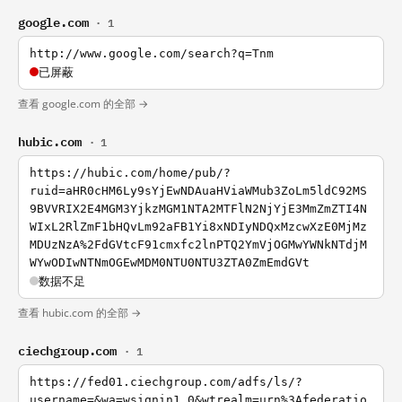
google.com
· 1
http://www.google.com/search?q=Tnm
已屏蔽
查看 google.com 的全部 →
hubic.com
· 1
https://hubic.com/home/pub/?
ruid=aHR0cHM6Ly9sYjEwNDAuaHViaWMub3ZoLm5ldC92MS
9BVVRIX2E4MGM3YjkzMGM1NTA2MTFlN2NjYjE3MmZmZTI4N
WIxL2RlZmF1bHQvLm92aFB1Yi8xNDIyNDQxMzcwXzE0MjMz
MDUzNzA%2FdGVtcF91cmxfc2lnPTQ2YmVjOGMwYWNkNTdjM
WYwODIwNTNmOGEwMDM0NTU0NTU3ZTA0ZmEmdGVt
数据不足
查看 hubic.com 的全部 →
ciechgroup.com
· 1
https://fed01.ciechgroup.com/adfs/ls/?
username=&wa=wsignin1.0&wtrealm=urn%3Afederatio