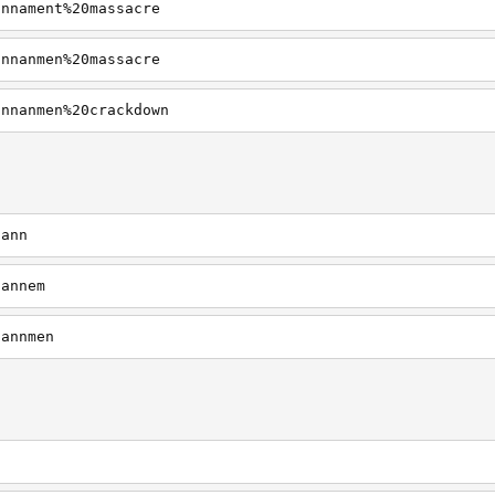
annament%20massacre
annanmen%20massacre
annanmen%20crackdown
iann
iannem
iannmen