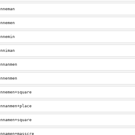
anneman
annemen
annemin
anniman
annanmen
annenmen
annemen+square
annanmen+place
annamen+square
annamen+masscre