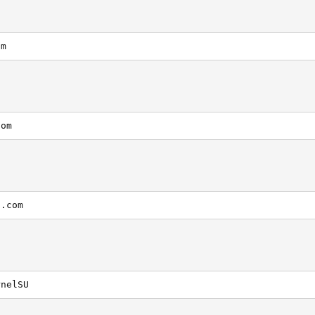
om
com
s.com
rnelSU