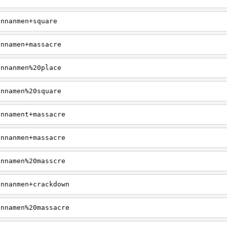
annanmen+square
annamen+massacre
annanmen%20place
annamen%20square
annament+massacre
annanmen+massacre
annamen%20masscre
annanmen+crackdown
annamen%20massacre