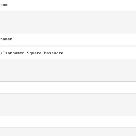
.com
nnamen
i/Tiannamen_Square_Massacre
m