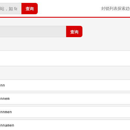
查询
封锁列表
探索
趋
查询
ann
annem
annmen
annamen