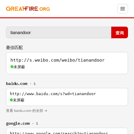
查询
最佳匹配
http://s.weibo.com/weibo/tianandoor
未屏蔽
baidu.com
· 1
http://www.baidu.com/s?wd=tianandoor
未屏蔽
查看 baidu.com 的全部 →
google.com
· 1
http://www.google.com/search?q=tianandoor