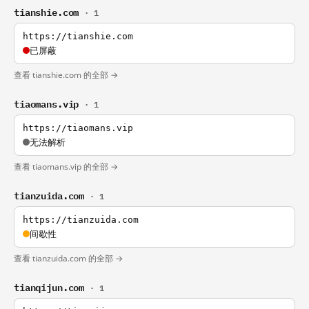
tianshie.com
· 1
https://tianshie.com
已屏蔽
查看 tianshie.com 的全部 →
tiaomans.vip
· 1
https://tiaomans.vip
无法解析
查看 tiaomans.vip 的全部 →
tianzuida.com
· 1
https://tianzuida.com
间歇性
查看 tianzuida.com 的全部 →
tianqijun.com
· 1