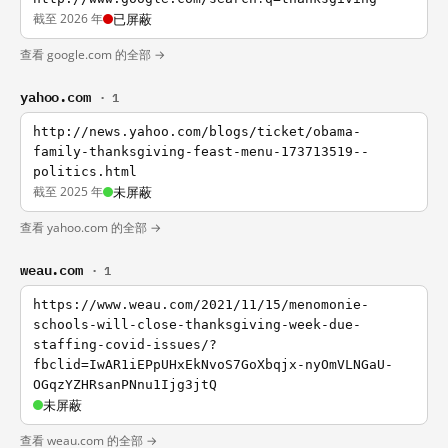
截至 2026 年
已屏蔽
查看 google.com 的全部 →
yahoo.com
· 1
http://news.yahoo.com/blogs/ticket/obama-
family-thanksgiving-feast-menu-173713519--
politics.html
截至 2025 年
未屏蔽
查看 yahoo.com 的全部 →
weau.com
· 1
https://www.weau.com/2021/11/15/menomonie-
schools-will-close-thanksgiving-week-due-
staffing-covid-issues/?
fbclid=IwAR1iEPpUHxEkNvoS7GoXbqjx-nyOmVLNGaU-
OGqzYZHRsanPNnu1Ijg3jtQ
未屏蔽
查看 weau.com 的全部 →