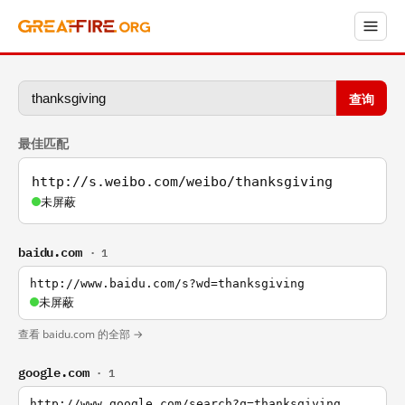
查询
最佳匹配
http://s.weibo.com/weibo/thanksgiving
未屏蔽
baidu.com
· 1
http://www.baidu.com/s?wd=thanksgiving
未屏蔽
查看 baidu.com 的全部 →
google.com
· 1
http://www.google.com/search?q=thanksgiving