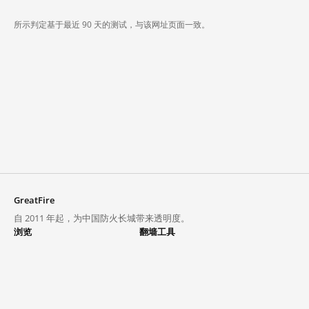
所示判定基于最近 90 天的测试，与该网址页面一致。
GreatFire
自 2011 年起，为中国防火长城带来透明度。
浏览
翻墙工具
封锁列表
VPN 与代理
探索
翻墙中心
趋势
GreatFireVPN
热门网站在中国大陆的访问状况
数据与 API