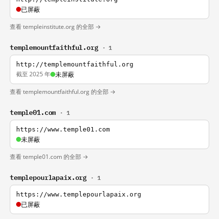
已屏蔽
查看 templeinstitute.org 的全部 →
templemountfaithful.org
· 1
http://templemountfaithful.org
截至 2025 年
未屏蔽
查看 templemountfaithful.org 的全部 →
temple01.com
· 1
https://www.temple01.com
未屏蔽
查看 temple01.com 的全部 →
templepourlapaix.org
· 1
https://www.templepourlapaix.org
已屏蔽