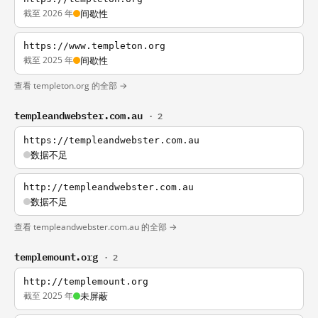
截至 2026 年
间歇性
https://www.templeton.org
截至 2025 年
间歇性
查看 templeton.org 的全部 →
templeandwebster.com.au
· 2
https://templeandwebster.com.au
数据不足
http://templeandwebster.com.au
数据不足
查看 templeandwebster.com.au 的全部 →
templemount.org
· 2
http://templemount.org
截至 2025 年
未屏蔽