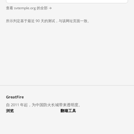
查看 svtemple.org 的全部 →
所示判定基于最近 90 天的测试，与该网址页面一致。
GreatFire
自 2011 年起，为中国防火长城带来透明度。
浏览
翻墙工具
封锁列表
VPN 与代理
探索
翻墙中心
趋势
GreatFireVPN