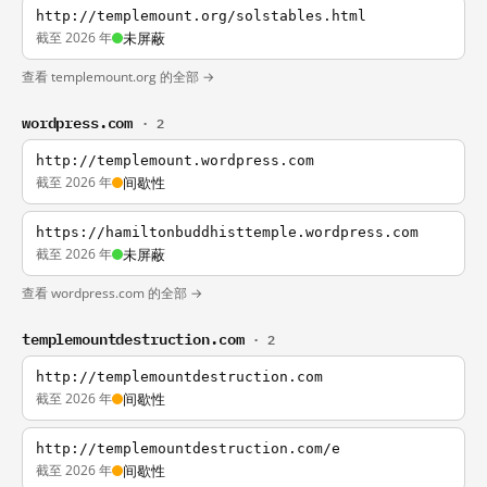
http://templemount.org/solstables.html
截至 2026 年
未屏蔽
查看 templemount.org 的全部 →
wordpress.com
· 2
http://templemount.wordpress.com
截至 2026 年
间歇性
https://hamiltonbuddhisttemple.wordpress.com
截至 2026 年
未屏蔽
查看 wordpress.com 的全部 →
templemountdestruction.com
· 2
http://templemountdestruction.com
截至 2026 年
间歇性
http://templemountdestruction.com/e
截至 2026 年
间歇性