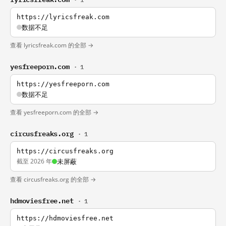
https://lyricsfreak.com
数据不足
查看 lyricsfreak.com 的全部 →
yesfreeporn.com
· 1
https://yesfreeporn.com
数据不足
查看 yesfreeporn.com 的全部 →
circusfreaks.org
· 1
https://circusfreaks.org
截至 2026 年
未屏蔽
查看 circusfreaks.org 的全部 →
hdmoviesfree.net
· 1
https://hdmoviesfree.net