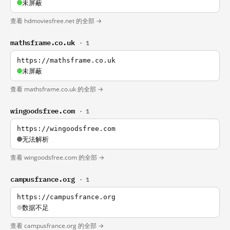
未屏蔽
查看 hdmoviesfree.net 的全部 →
mathsframe.co.uk
· 1
https://mathsframe.co.uk
未屏蔽
查看 mathsframe.co.uk 的全部 →
wingoodsfree.com
· 1
https://wingoodsfree.com
无法解析
查看 wingoodsfree.com 的全部 →
campusfrance.org
· 1
https://campusfrance.org
数据不足
查看 campusfrance.org 的全部 →