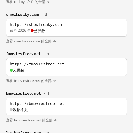
查看 red-by-sfr.fr 的全部 →
shesfreaky.com
· 1
https://shesfreaky.com
截至 2026 年
已屏蔽
查看 shesfreaky.com 的全部 →
fmoviesfree.net
· 1
https://fmoviesfree.net
未屏蔽
查看 fmoviesfree.net 的全部 →
bmoviesfree.net
· 1
https://bmoviesfree.net
数据不足
查看 bmoviesfree.net 的全部 →
lyricsfreak.com
· 1