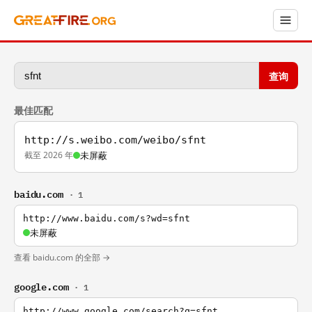
查询
最佳匹配
http://s.weibo.com/weibo/sfnt
截至 2026 年
未屏蔽
baidu.com
· 1
http://www.baidu.com/s?wd=sfnt
未屏蔽
查看 baidu.com 的全部 →
google.com
· 1
http://www.google.com/search?q=sfnt