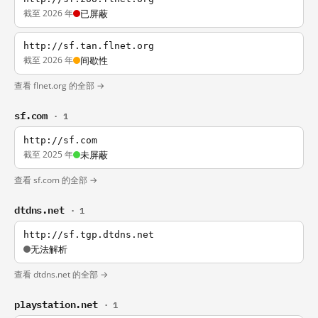
截至 2026 年
已屏蔽
http://sf.tan.flnet.org
截至 2026 年
间歇性
查看 flnet.org 的全部 →
sf.com
· 1
http://sf.com
截至 2025 年
未屏蔽
查看 sf.com 的全部 →
dtdns.net
· 1
http://sf.tgp.dtdns.net
无法解析
查看 dtdns.net 的全部 →
playstation.net
· 1