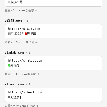
数据不足
查看 sfacg.com 的全部 →
sf678.com
· 1
https://sf678.com
截至 2025 年
已屏蔽
查看 sf678.com 的全部 →
sfmlab.com
· 1
https://sfmlab.com
未屏蔽
查看 sfmlab.com 的全部 →
sfbest.com
· 1
https://sfbest.com
无法解析
查看 sfbest.com 的全部 →