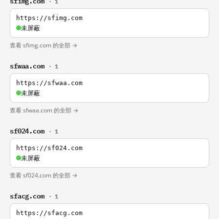
sfimg.com
· 1
https://sfimg.com
未屏蔽
查看 sfimg.com 的全部 →
sfwaa.com
· 1
https://sfwaa.com
未屏蔽
查看 sfwaa.com 的全部 →
sf024.com
· 1
https://sf024.com
未屏蔽
查看 sf024.com 的全部 →
sfacg.com
· 1
https://sfacg.com