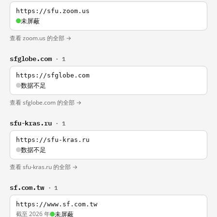
https://sfu.zoom.us
未屏蔽
查看 zoom.us 的全部 →
sfglobe.com
· 1
https://sfglobe.com
数据不足
查看 sfglobe.com 的全部 →
sfu-kras.ru
· 1
https://sfu-kras.ru
数据不足
查看 sfu-kras.ru 的全部 →
sf.com.tw
· 1
https://www.sf.com.tw
截至 2026 年
未屏蔽