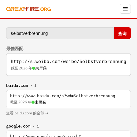
查询
最佳匹配
http://s.weibo.com/weibo/Selbstverbrennung
截至 2026 年
未屏蔽
baidu.com
· 1
http://www.baidu.com/s?wd=Selbstverbrennung
截至 2026 年
未屏蔽
查看 baidu.com 的全部 →
google.com
· 1
http://www.google.com/search?