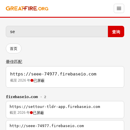
查询
首页
最佳匹配
https://seee-74977.firebaseio.com
截至 2026 年
已屏蔽
firebaseio.com
· 2
https://settour-tldr-app.firebaseio.com
截至 2026 年
已屏蔽
http://seee-74977.firebaseio.com