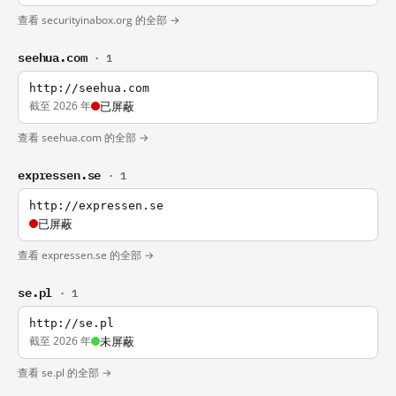
查看 securityinabox.org 的全部 →
seehua.com
· 1
http://seehua.com
截至 2026 年
已屏蔽
查看 seehua.com 的全部 →
expressen.se
· 1
http://expressen.se
已屏蔽
查看 expressen.se 的全部 →
se.pl
· 1
http://se.pl
截至 2026 年
未屏蔽
查看 se.pl 的全部 →