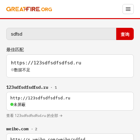
查询
最佳匹配
https://123sdfsdfsdfsd.ru
数据不足
123sdfsdfsdfsd.ru
· 1
http://123sdfsdfsdfsd.ru
未屏蔽
查看 123sdfsdfsdfsd.ru 的全部 →
weibo.com
· 2
http://s.weibo.com/weibo/sdfsd