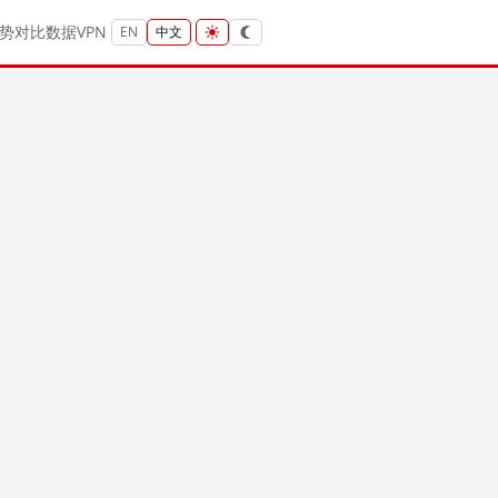
势
对比
数据
VPN
EN
中文