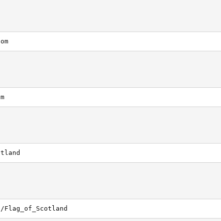
com
om
otland
i/Flag_of_Scotland