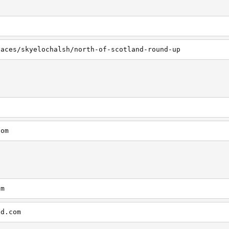
laces/skyelochalsh/north-of-scotland-round-up
com
om
nd.com