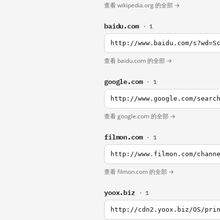
查看 wikipedia.org 的全部 →
baidu.com
· 1
http://www.baidu.com/s?wd=S
查看 baidu.com 的全部 →
google.com
· 1
http://www.google.com/searc
查看 google.com 的全部 →
filmon.com
· 1
http://www.filmon.com/chann
查看 filmon.com 的全部 →
yoox.biz
· 1
http://cdn2.yoox.biz/OS/pri