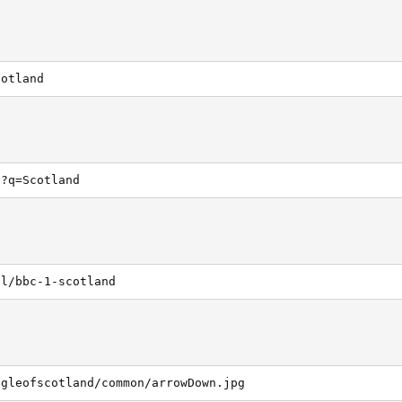
cotland
h?q=Scotland
el/bbc-1-scotland
ngleofscotland/common/arrowDown.jpg