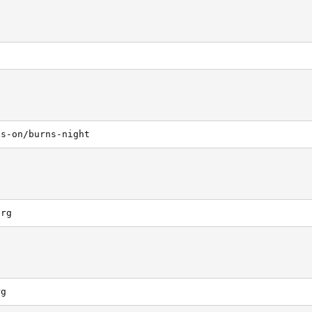
ts-on/burns-night
org
rg