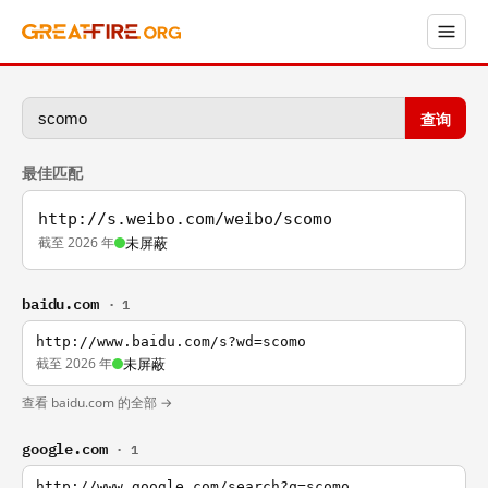
查询
最佳匹配
http://s.weibo.com/weibo/scomo
截至 2026 年
未屏蔽
baidu.com
· 1
http://www.baidu.com/s?wd=scomo
截至 2026 年
未屏蔽
查看 baidu.com 的全部 →
google.com
· 1
http://www.google.com/search?q=scomo