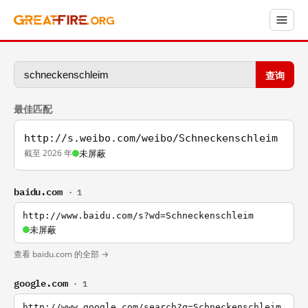
查询
最佳匹配
http://s.weibo.com/weibo/Schneckenschleim
截至 2026 年
未屏蔽
baidu.com
· 1
http://www.baidu.com/s?wd=Schneckenschleim
未屏蔽
查看 baidu.com 的全部 →
google.com
· 1
http://www.google.com/search?q=Schneckenschleim