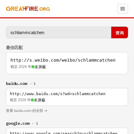
查询
最佳匹配
http://s.weibo.com/weibo/schlammcatchen
截至 2026 年
未屏蔽
baidu.com
· 1
http://www.baidu.com/s?wd=schlammcatchen
截至 2026 年
未屏蔽
查看 baidu.com 的全部 →
google.com
· 1
http://www.google.com/search?q=schlammcatchen