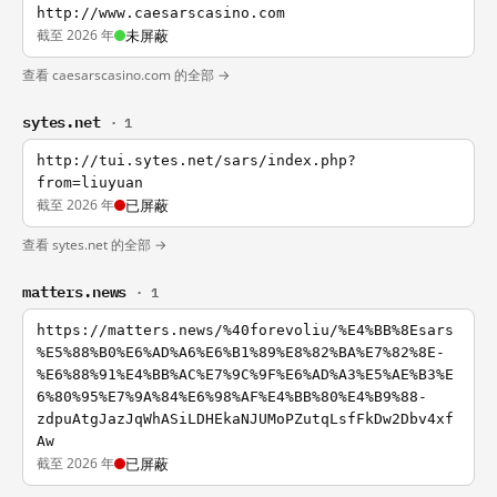
http://www.caesarscasino.com
截至 2026 年
未屏蔽
查看 caesarscasino.com 的全部 →
sytes.net
· 1
http://tui.sytes.net/sars/index.php?
from=liuyuan
截至 2026 年
已屏蔽
查看 sytes.net 的全部 →
matters.news
· 1
https://matters.news/%40forevoliu/%E4%BB%8Esars
%E5%88%B0%E6%AD%A6%E6%B1%89%E8%82%BA%E7%82%8E-
%E6%88%91%E4%BB%AC%E7%9C%9F%E6%AD%A3%E5%AE%B3%E
6%80%95%E7%9A%84%E6%98%AF%E4%BB%80%E4%B9%88-
zdpuAtgJazJqWhASiLDHEkaNJUMoPZutqLsfFkDw2Dbv4xf
Aw
截至 2026 年
已屏蔽