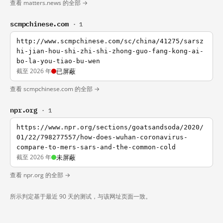
查看 matters.news 的全部 →
scmpchinese.com
· 1
http://www.scmpchinese.com/sc/china/41275/sarsz
hi-jian-hou-shi-zhi-shi-zhong-guo-fang-kong-ai-
bo-la-you-tiao-bu-wen
截至 2026 年
已屏蔽
查看 scmpchinese.com 的全部 →
npr.org
· 1
https://www.npr.org/sections/goatsandsoda/2020/
01/22/798277557/how-does-wuhan-coronavirus-
compare-to-mers-sars-and-the-common-cold
截至 2026 年
未屏蔽
查看 npr.org 的全部 →
所示判定基于最近 90 天的测试，与该网址页面一致。