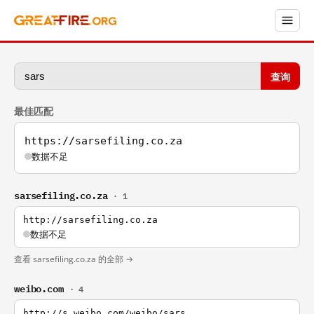
查询
最佳匹配
https://sarsefiling.co.za
数据不足
sarsefiling.co.za
· 1
http://sarsefiling.co.za
数据不足
查看 sarsefiling.co.za 的全部 →
weibo.com
· 4
http://s.weibo.com/weibo/sars