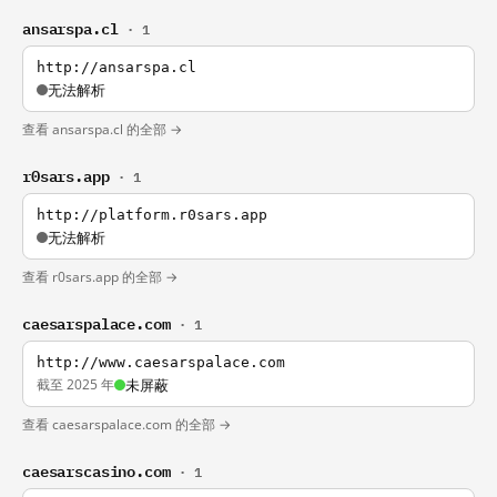
ansarspa.cl
· 1
http://ansarspa.cl
无法解析
查看 ansarspa.cl 的全部 →
r0sars.app
· 1
http://platform.r0sars.app
无法解析
查看 r0sars.app 的全部 →
caesarspalace.com
· 1
http://www.caesarspalace.com
截至 2025 年
未屏蔽
查看 caesarspalace.com 的全部 →
caesarscasino.com
· 1