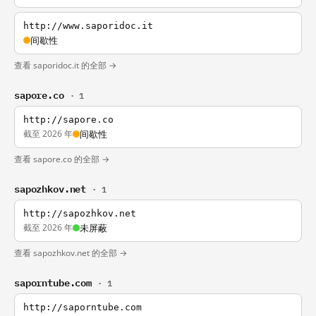
http://www.saporidoc.it
间歇性
查看 saporidoc.it 的全部 →
sapore.co
· 1
http://sapore.co
截至 2026 年
间歇性
查看 sapore.co 的全部 →
sapozhkov.net
· 1
http://sapozhkov.net
截至 2026 年
未屏蔽
查看 sapozhkov.net 的全部 →
saporntube.com
· 1
http://saporntube.com