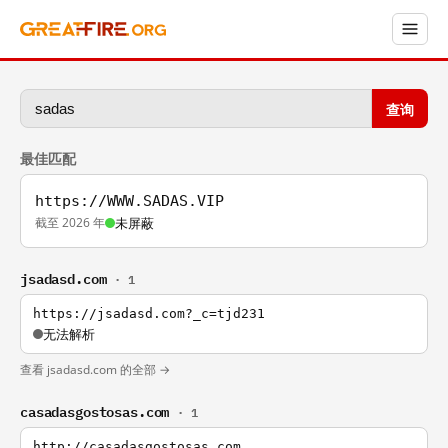
查询
最佳匹配
https://WWW.SADAS.VIP
截至 2026 年
未屏蔽
jsadasd.com
· 1
https://jsadasd.com?_c=tjd231
无法解析
查看 jsadasd.com 的全部 →
casadasgostosas.com
· 1
http://casadasgostosas.com