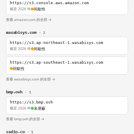
https://s3.console.aws.amazon.com
截至 2026 年
间歇性
查看 amazon.com 的全部 →
wasabisys.com
· 2
https://s3.ap-northeast-1.wasabisys.com
截至 2026 年
间歇性
https://s3.ap-southeast-1.wasabisys.com
间歇性
查看 wasabisys.com 的全部 →
bmp.ovh
· 1
https://s3.bmp.ovh
截至 2026 年
未屏蔽
查看 bmp.ovh 的全部 →
radio.co
· 1