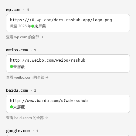
wp.com
· 1
https://i0.wp.com/docs.rsshub.app/logo.png
截至 2026 年
未屏蔽
查看 wp.com 的全部 →
weibo.com
· 1
http://s.weibo.com/weibo/rsshub
未屏蔽
查看 weibo.com 的全部 →
baidu.com
· 1
http://www.baidu.com/s?wd=rsshub
未屏蔽
查看 baidu.com 的全部 →
google.com
· 1