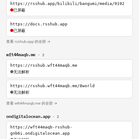
https://rsshub.app/bilibili/bangumi/media/9192
已屏蔽
https://docs.rsshub.app
已屏蔽
查看 rsshub.app 的全部 →
wft44maqb.me
· 2
https://rsshub.wft44maqb.me
无法解析
https://rsshub.wft44maqb.me/8world
无法解析
查看 wft44maqb.me 的全部 →
ondigitalocean.app
· 2
https://wft44maqb-rsshub-
gnb6i.ondigitalocean.app