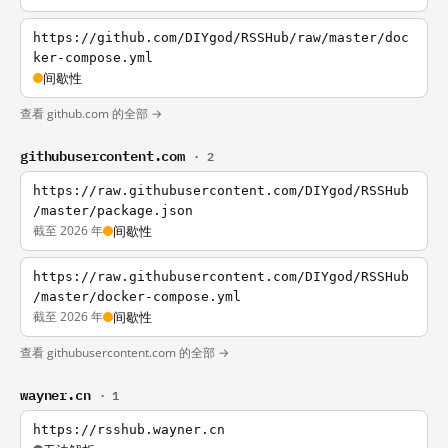
https://github.com/DIYgod/RSSHub/raw/master/doc
ker-compose.yml
间歇性
查看 github.com 的全部 →
githubusercontent.com
· 2
https://raw.githubusercontent.com/DIYgod/RSSHub
/master/package.json
截至 2026 年
间歇性
https://raw.githubusercontent.com/DIYgod/RSSHub
/master/docker-compose.yml
截至 2026 年
间歇性
查看 githubusercontent.com 的全部 →
wayner.cn
· 1
https://rsshub.wayner.cn