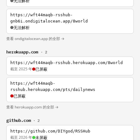
无法解析
https://wft44maqb-rsshub-
gnb6i.ondigitalocean.app/8world
无法解析
查看 ondigitalocean.app 的全部 →
herokuapp.com
· 2
https://wft44maqb-rsshub.herokuapp.com/8world
截至 2025 年
已屏蔽
https://wft44maqb-
rsshub.herokuapp.com/pts/dailynews
已屏蔽
查看 herokuapp.com 的全部 →
github.com
· 2
https://github.com/DIYgod/RSSHub
截至 2026 年
未屏蔽