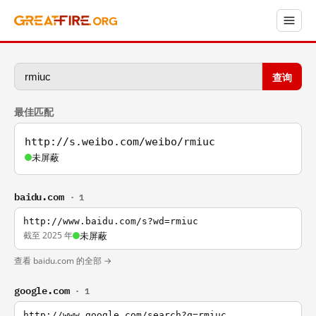
查询
最佳匹配
http://s.weibo.com/weibo/rmiuc
未屏蔽
baidu.com
· 1
http://www.baidu.com/s?wd=rmiuc
截至 2025 年
未屏蔽
查看 baidu.com 的全部 →
google.com
· 1
http://www.google.com/search?q=rmiuc