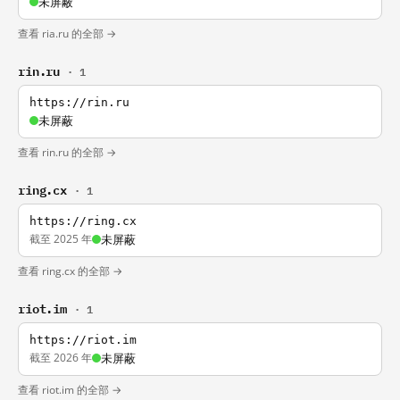
未屏蔽
查看 ria.ru 的全部 →
rin.ru
· 1
https://rin.ru
未屏蔽
查看 rin.ru 的全部 →
ring.cx
· 1
https://ring.cx
截至 2025 年
未屏蔽
查看 ring.cx 的全部 →
riot.im
· 1
https://riot.im
截至 2026 年
未屏蔽
查看 riot.im 的全部 →