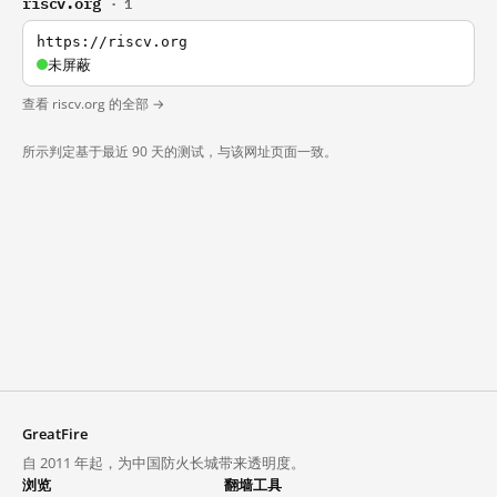
riscv.org
· 1
https://riscv.org
未屏蔽
查看 riscv.org 的全部 →
所示判定基于最近 90 天的测试，与该网址页面一致。
GreatFire
自 2011 年起，为中国防火长城带来透明度。
浏览
翻墙工具