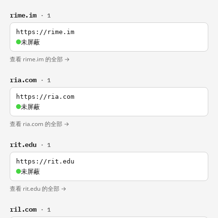
rime.im
· 1
https://rime.im
未屏蔽
查看 rime.im 的全部 →
ria.com
· 1
https://ria.com
未屏蔽
查看 ria.com 的全部 →
rit.edu
· 1
https://rit.edu
未屏蔽
查看 rit.edu 的全部 →
ril.com
· 1