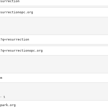
esurrection
esurrectionopc.org
h?q=resurrection
h?q=resurrectionopc.org
om
· 1
npark.org