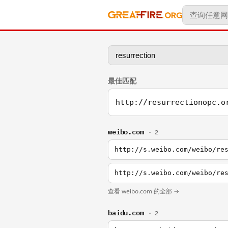
最佳匹配
http://resurrectionopc.o
weibo.com
· 2
http://s.weibo.com/weibo/re
http://s.weibo.com/weibo/re
查看 weibo.com 的全部 →
baidu.com
· 2