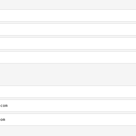
.com
com