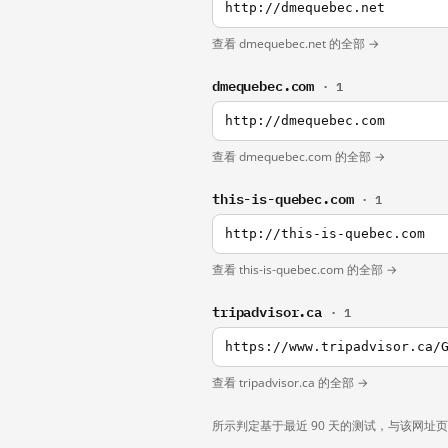
http://dmequebec.net
查看 dmequebec.net 的全部 →
dmequebec.com
· 1
http://dmequebec.com
查看 dmequebec.com 的全部 →
this-is-quebec.com
· 1
http://this-is-quebec.com
查看 this-is-quebec.com 的全部 →
tripadvisor.ca
· 1
https://www.tripadvisor.ca/
查看 tripadvisor.ca 的全部 →
所示判定基于最近 90 天的测试，与该网址