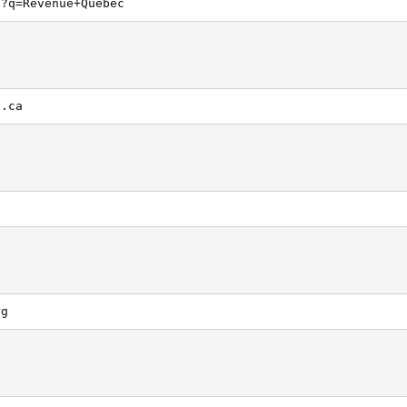
h?q=Revenue+Quebec
t.ca
a
rg