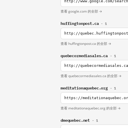
http://www.google.com/searc
查看 google.com 的全部 →
huffingtonpost.ca
· 1
http://quebec.huffingtonpos
查看 huffingtonpost.ca 的全部 →
quebecormediasales.ca
· 1
http://quebecormediasales.c
查看 quebecormediasales.ca 的全部 →
meditationaquebec.org
· 1
https://meditationaquebec.o
查看 meditationaquebec.org 的全部 →
dmequebec.net
· 1