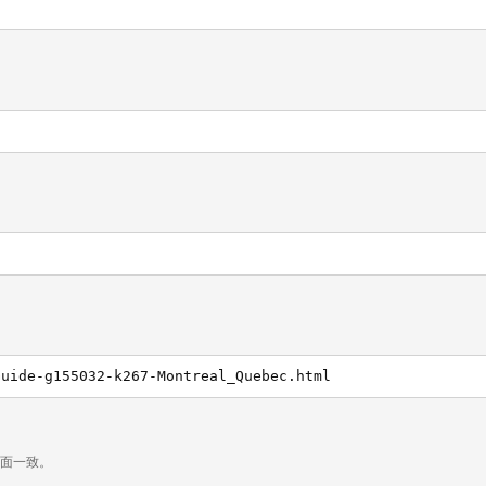
Guide-g155032-k267-Montreal_Quebec.html
页面一致。