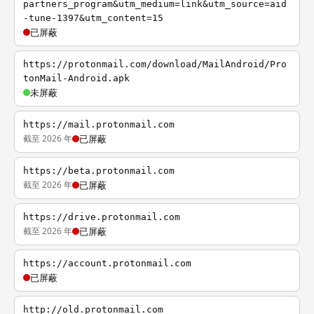
partners_program&utm_medium=link&utm_source=aid
-tune-1397&utm_content=15
已屏蔽
https://protonmail.com/download/MailAndroid/Pro
tonMail-Android.apk
未屏蔽
https://mail.protonmail.com
截至 2026 年
已屏蔽
https://beta.protonmail.com
截至 2026 年
已屏蔽
https://drive.protonmail.com
截至 2026 年
已屏蔽
https://account.protonmail.com
已屏蔽
http://old.protonmail.com