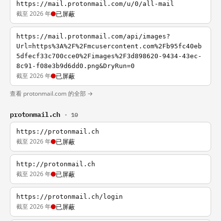
https://mail.protonmail.com/u/0/all-mail
截至 2026 年
已屏蔽
https://mail.protonmail.com/api/images?
Url=https%3A%2F%2Fmcusercontent.com%2Fb95fc40eb
5dfecf33c700cce0%2Fimages%2F3d898620-9434-43ec-
8c91-f08e3b9d6dd0.png&DryRun=0
截至 2026 年
已屏蔽
查看 protonmail.com 的全部 →
protonmail.ch
· 10
https://protonmail.ch
截至 2026 年
已屏蔽
http://protonmail.ch
截至 2026 年
已屏蔽
https://protonmail.ch/login
截至 2026 年
已屏蔽