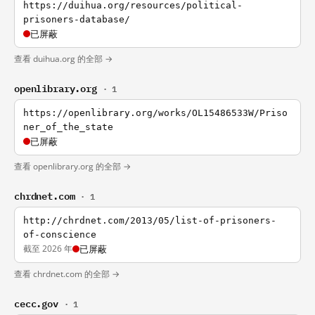
https://duihua.org/resources/political-
prisoners-database/
已屏蔽
查看 duihua.org 的全部 →
openlibrary.org
· 1
https://openlibrary.org/works/OL15486533W/Priso
ner_of_the_state
已屏蔽
查看 openlibrary.org 的全部 →
chrdnet.com
· 1
http://chrdnet.com/2013/05/list-of-prisoners-
of-conscience
截至 2026 年
已屏蔽
查看 chrdnet.com 的全部 →
cecc.gov
· 1