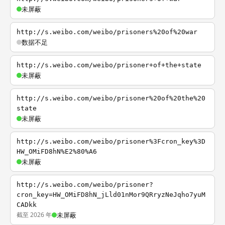
未屏蔽
http://s.weibo.com/weibo/prisoners%20of%20war
数据不足
http://s.weibo.com/weibo/prisoner+of+the+state
未屏蔽
http://s.weibo.com/weibo/prisoner%20of%20the%20
state
未屏蔽
http://s.weibo.com/weibo/prisoner%3Fcron_key%3D
HW_OMiFD8hN%E2%80%A6
未屏蔽
http://s.weibo.com/weibo/prisoner?
cron_key=HW_OMiFD8hN_jLld01nMor9QRryzNeJqho7yuM
CADkk
截至 2026 年
未屏蔽