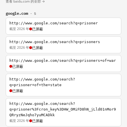
查看 baidu.com 的全部 →
google.com
· 5
http://www.google.com/search?q=prisoner
截至 2026 年
已屏蔽
http://www.google.com/search?q=prisoners
截至 2026 年
已屏蔽
http://www.google.com/search?q=prisoners+of+war
已屏蔽
http://www.google.com/search?
q=prisoner+of+the+state
已屏蔽
http://www.google.com/search?
q=prisoner%3Fcron_key%3DHW_OMiFD8hN_jLld01nMor9
QRryzNeJqho7yuMCADkk
截至 2026 年
已屏蔽