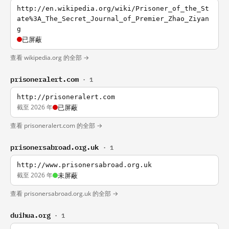
http://en.wikipedia.org/wiki/Prisoner_of_the_St
ate%3A_The_Secret_Journal_of_Premier_Zhao_Ziyan
g
已屏蔽
查看 wikipedia.org 的全部 →
prisoneralert.com
· 1
http://prisoneralert.com
截至 2026 年
已屏蔽
查看 prisoneralert.com 的全部 →
prisonersabroad.org.uk
· 1
http://www.prisonersabroad.org.uk
截至 2026 年
未屏蔽
查看 prisonersabroad.org.uk 的全部 →
duihua.org
· 1