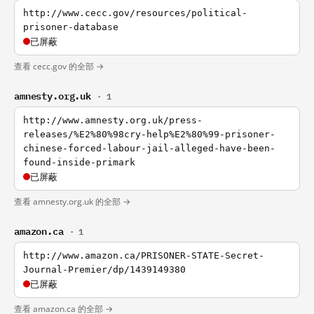
http://www.cecc.gov/resources/political-
prisoner-database
已屏蔽
查看 cecc.gov 的全部 →
amnesty.org.uk
· 1
http://www.amnesty.org.uk/press-
releases/%E2%80%98cry-help%E2%80%99-prisoner-
chinese-forced-labour-jail-alleged-have-been-
found-inside-primark
已屏蔽
查看 amnesty.org.uk 的全部 →
amazon.ca
· 1
http://www.amazon.ca/PRISONER-STATE-Secret-
Journal-Premier/dp/1439149380
已屏蔽
查看 amazon.ca 的全部 →