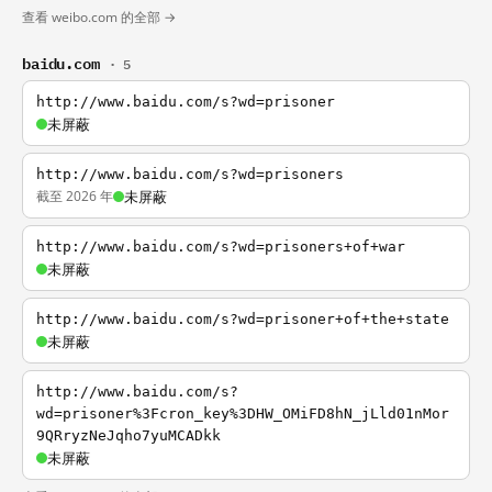
查看 weibo.com 的全部 →
baidu.com
· 5
http://www.baidu.com/s?wd=prisoner
未屏蔽
http://www.baidu.com/s?wd=prisoners
截至 2026 年
未屏蔽
http://www.baidu.com/s?wd=prisoners+of+war
未屏蔽
http://www.baidu.com/s?wd=prisoner+of+the+state
未屏蔽
http://www.baidu.com/s?
wd=prisoner%3Fcron_key%3DHW_OMiFD8hN_jLld01nMor
9QRryzNeJqho7yuMCADkk
未屏蔽