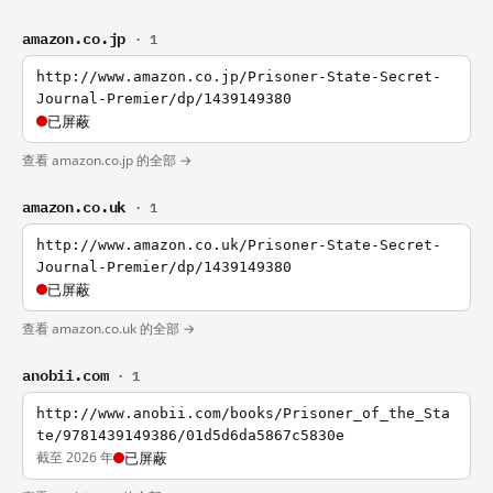
amazon.co.jp
· 1
http://www.amazon.co.jp/Prisoner-State-Secret-
Journal-Premier/dp/1439149380
已屏蔽
查看 amazon.co.jp 的全部 →
amazon.co.uk
· 1
http://www.amazon.co.uk/Prisoner-State-Secret-
Journal-Premier/dp/1439149380
已屏蔽
查看 amazon.co.uk 的全部 →
anobii.com
· 1
http://www.anobii.com/books/Prisoner_of_the_Sta
te/9781439149386/01d5d6da5867c5830e
截至 2026 年
已屏蔽