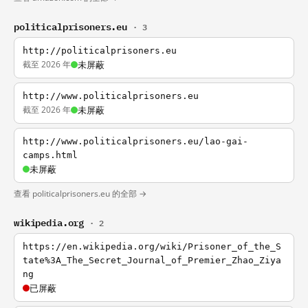
politicalprisoners.eu
· 3
http://politicalprisoners.eu
截至 2026 年
未屏蔽
http://www.politicalprisoners.eu
截至 2026 年
未屏蔽
http://www.politicalprisoners.eu/lao-gai-
camps.html
未屏蔽
查看 politicalprisoners.eu 的全部 →
wikipedia.org
· 2
https://en.wikipedia.org/wiki/Prisoner_of_the_S
tate%3A_The_Secret_Journal_of_Premier_Zhao_Ziya
ng
已屏蔽