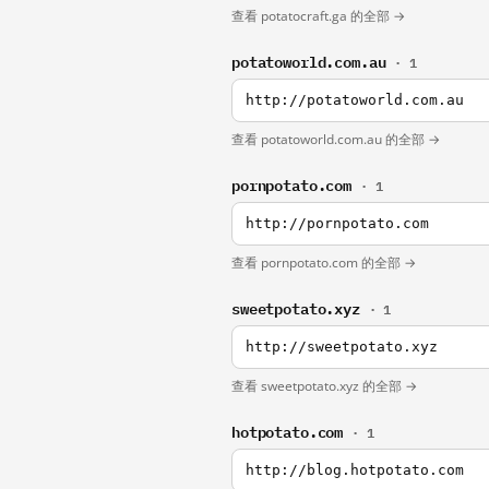
查看 potatocraft.ga 的全部 →
potatoworld.com.au
· 1
http://potatoworld.com.au
查看 potatoworld.com.au 的全部 →
pornpotato.com
· 1
http://pornpotato.com
查看 pornpotato.com 的全部 →
sweetpotato.xyz
· 1
http://sweetpotato.xyz
查看 sweetpotato.xyz 的全部 →
hotpotato.com
· 1
http://blog.hotpotato.com