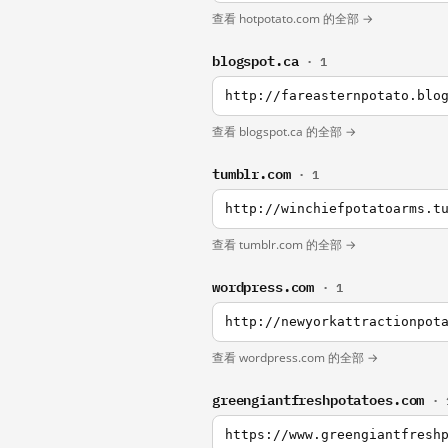
查看 hotpotato.com 的全部 →
blogspot.ca
· 1
http://fareasternpotato.blo
查看 blogspot.ca 的全部 →
tumblr.com
· 1
http://winchiefpotatoarms.t
查看 tumblr.com 的全部 →
wordpress.com
· 1
http://newyorkattractionpot
查看 wordpress.com 的全部 →
greengiantfreshpotatoes.com
· 
https://www.greengiantfresh