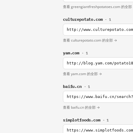
查看 greengiantfreshpotatoes.com 的全部
culturepotato.com
· 1
http://www.culturepotato.co
查看 culturepotato.com 的全部 →
yam.com
· 1
http://blog.yam.com/potato1
查看 yam.com 的全部 →
baifu.cn
· 1
查看 baifu.cn 的全部 →
simplotfoods.com
· 1
https://www.simplotfoods.co