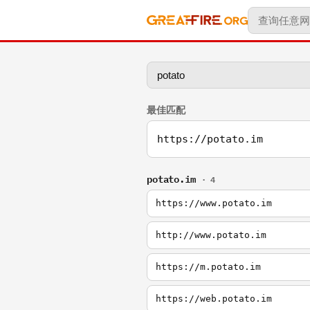
最佳匹配
https://potato.im
potato.im
· 4
https://www.potato.im
http://www.potato.im
https://m.potato.im
https://web.potato.im