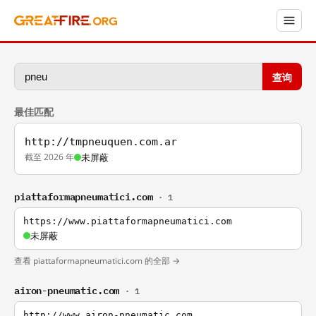
查询
最佳匹配
http://tmpneuquen.com.ar
截至 2026 年
未屏蔽
piattaformapneumatici.com
· 1
https://www.piattaformapneumatici.com
未屏蔽
查看 piattaformapneumatici.com 的全部 →
airon-pneumatic.com
· 1
http://www.airon-pneumatic.com