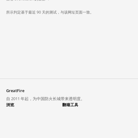
所示判定基于最近 90 天的测试，与该网址页面一致。
GreatFire
自 2011 年起，为中国防火长城带来透明度。
浏览
翻墙工具
封锁列表
VPN 与代理
探索
翻墙中心
趋势
GreatFireVPN
热门网站在中国大陆的访问状况
数据与 API