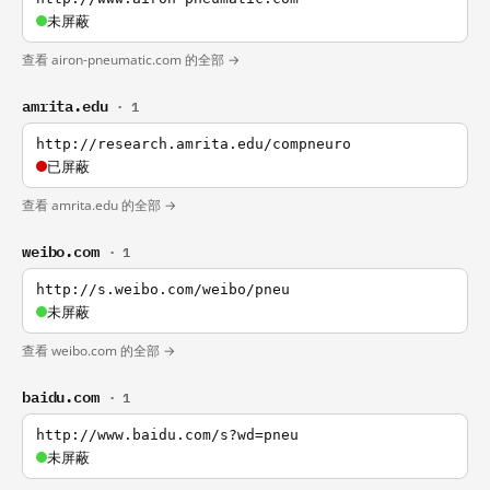
未屏蔽
查看 airon-pneumatic.com 的全部 →
amrita.edu
· 1
http://research.amrita.edu/compneuro
已屏蔽
查看 amrita.edu 的全部 →
weibo.com
· 1
http://s.weibo.com/weibo/pneu
未屏蔽
查看 weibo.com 的全部 →
baidu.com
· 1
http://www.baidu.com/s?wd=pneu
未屏蔽