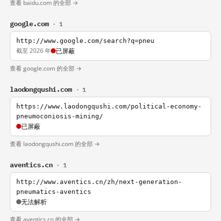
查看 baidu.com 的全部 →
google.com
· 1
http://www.google.com/search?q=pneu
截至 2026 年
已屏蔽
查看 google.com 的全部 →
laodongqushi.com
· 1
https://www.laodongqushi.com/political-economy-
pneumoconiosis-mining/
已屏蔽
查看 laodongqushi.com 的全部 →
aventics.cn
· 1
http://www.aventics.cn/zh/next-generation-
pneumatics-aventics
无法解析
查看 aventics.cn 的全部 →