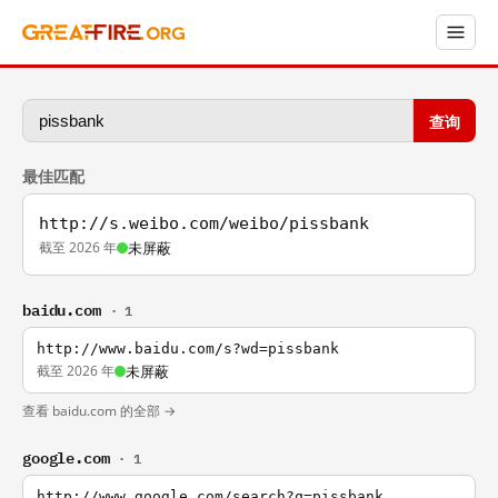
查询
最佳匹配
http://s.weibo.com/weibo/pissbank
截至 2026 年
未屏蔽
baidu.com
· 1
http://www.baidu.com/s?wd=pissbank
截至 2026 年
未屏蔽
查看 baidu.com 的全部 →
google.com
· 1
http://www.google.com/search?q=pissbank