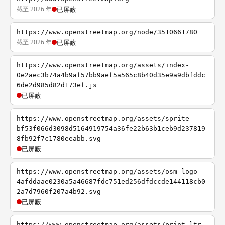
截至 2026 年
已屏蔽
https://www.openstreetmap.org/node/3510661780
截至 2026 年
已屏蔽
https://www.openstreetmap.org/assets/index-
0e2aec3b74a4b9af57bb9aef5a565c8b40d35e9a9dbfddc
6de2d985d82d173ef.js
已屏蔽
https://www.openstreetmap.org/assets/sprite-
bf53f066d3098d5164919754a36fe22b63b1ceb9d237819
8fb92f7c1780eeabb.svg
已屏蔽
https://www.openstreetmap.org/assets/osm_logo-
4afddaae0230a5a46687fdc751ed256dfdccde144118cb0
2a7d7960f207a4b92.svg
已屏蔽
https://www.openstreetmap.org/assets/print-ltr-