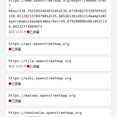
https://www.openstreetmap.org/export/embed.html
?
bbox=139.79319334030154%2C35.673038275159705%2C
139.81128215789798%2C35.685361261493114&amp%3Bl
ayer=mapnik&amp%3Bmarker=35.67920000620614%2C13
9.80223774909973
截至 2026 年
已屏蔽
https://api.openstreetmap.org
已屏蔽
https://tile.openstreetmap.org
截至 2026 年
已屏蔽
https://wiki.openstreetmap.org
已屏蔽
https://matomo.openstreetmap.org
已屏蔽
https://nominatim.openstreetmap.org