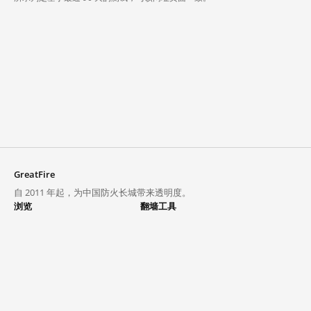
GreatFire
自 2011 年起，为中国防火长城带来透明度。
浏览
翻墙工具
封锁列表
VPN 与代理
探索
翻墙中心
趋势
GreatFireVPN
热门网站在中国大陆的访问状况
数据与 API
常见问题