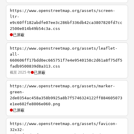
https://www.openstreetmap.org/assets/screen-
ltr-
e9c60ff182abdfe07ee3c286bf336db42ca3807820fd7cc
2500e014b49b54c3a.css
已屏蔽
https://www.openstreetmap.org/assets/leaflet-
all-
660606ff17bdd0ec665751f7e4e9540158c2d61a8f75df5
fadb9500839d8a313.css
截至 2025 年
已屏蔽
https://www.openstreetmap.org/assets/marker-
green-
2de0354ac458a358b9925a8b7f5746324122ff884605073
e1ee602fe8006e060.png
已屏蔽
https://www.openstreetmap.org/assets/favicon-
32x32-