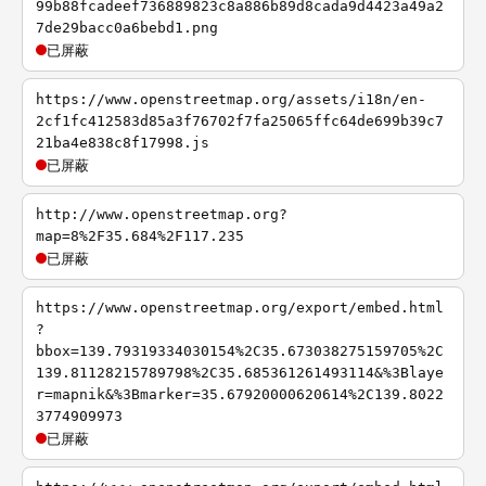
99b88fcadeef736889823c8a886b89d8cada9d4423a49a2
7de29bacc0a6bebd1.png
已屏蔽
https://www.openstreetmap.org/assets/i18n/en-
2cf1fc412583d85a3f76702f7fa25065ffc64de699b39c7
21ba4e838c8f17998.js
已屏蔽
http://www.openstreetmap.org?
map=8%2F35.684%2F117.235
已屏蔽
https://www.openstreetmap.org/export/embed.html
?
bbox=139.79319334030154%2C35.673038275159705%2C
139.81128215789798%2C35.685361261493114&%3Blaye
r=mapnik&%3Bmarker=35.67920000620614%2C139.8022
3774909973
已屏蔽