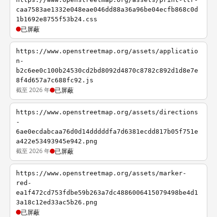
caa7583ae1332e048eae046dd88a36a96be04ecfb868c0d
1b1692e8755f53b24.css
已屏蔽
https://www.openstreetmap.org/assets/applicatio
n-
b2c6ee0c100b24530cd2bd8092d4870c8782c892d1d8e7e
8f4d657a7c688fc92.js
截至 2026 年
已屏蔽
https://www.openstreetmap.org/assets/directions
-
6ae0ecdabcaa76d0d14dddddfa7d6381ecdd817b05f751e
a422e53493945e942.png
截至 2026 年
已屏蔽
https://www.openstreetmap.org/assets/marker-
red-
ea1f472cd753fdbe59b263a7dc4886006415079498be4d1
3a18c12ed33ac5b26.png
已屏蔽