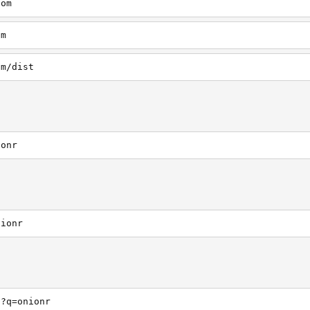
com
om
om/dist
ionr
nionr
h?q=onionr