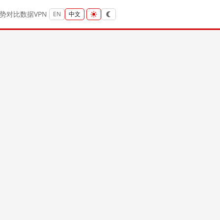
势
对比
数据
VPN
EN
中文