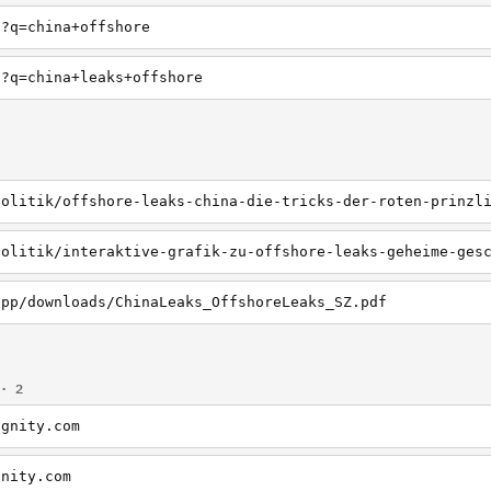
h?q=china+offshore
h?q=china+leaks+offshore
app/downloads/ChinaLeaks_OffshoreLeaks_SZ.pdf
· 2
ignity.com
gnity.com