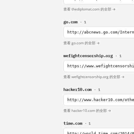
查看 thediplomat.com 的全部 →
go.com
· 1
查看 go.com 的全部 →
wefightcensorship.org
· 1
查看 wefightcensorship.org 的全部 →
hacker10.com
· 1
http://www.hacker10.com/oth
查看 hacker10.com 的全部 →
time.com
· 1
http://world.time.com/2014/