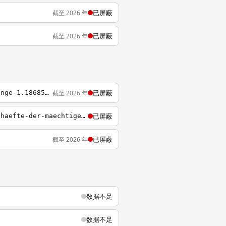
已屏蔽
截至 2026 年
已屏蔽
截至 2026 年
已屏蔽
截至 2026 年
http://www.sueddeutsche.de/politik/offshore-leaks-china-die-tricks-der-roten-prinzlinge-1.1868576
已屏蔽
http://www.sueddeutsche.de/politik/interaktive-grafik-zu-offshore-leaks-geheime-geschaefte-der-maechtigen-und-reichen-1.1866146
已屏蔽
截至 2026 年
数据不足
数据不足