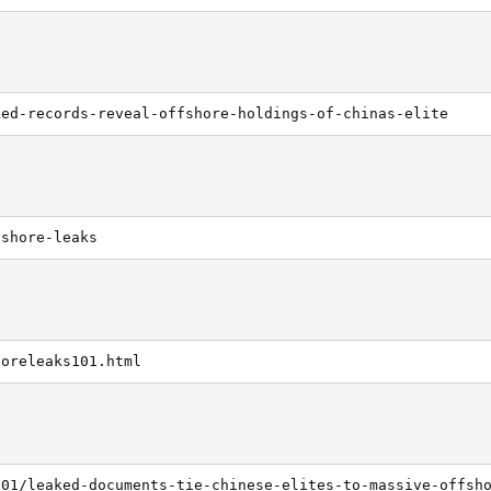
ked-records-reveal-offshore-holdings-of-chinas-elite
fshore-leaks
horeleaks101.html
/01/leaked-documents-tie-chinese-elites-to-massive-offsh