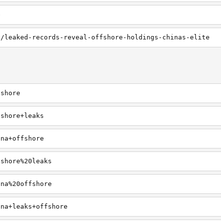
e
e/leaked-records-reveal-offshore-holdings-chinas-elite
fshore
fshore+leaks
ina+offshore
fshore%20leaks
ina%20offshore
ina+leaks+offshore