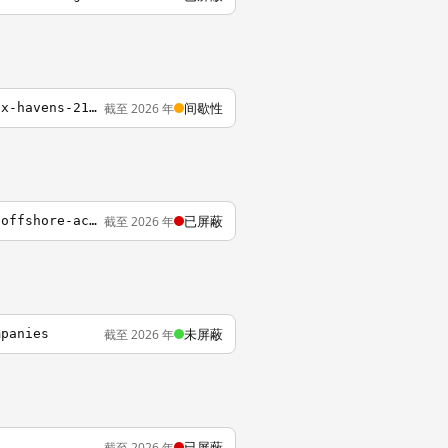
间歇性
截至 2026 年
http://abcnews.go.com/International/wireStory/report-links-chinese-elite-offshore-tax-havens-21618291
已屏蔽
截至 2026 年
https://www.wefightcensorship.org/censored/china-censors-media-reports-about-elites-offshore-accountshtml.html
未屏蔽
截至 2026 年
mpanies
已屏蔽
截至 2026 年