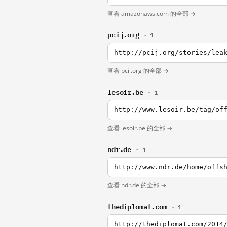
查看 amazonaws.com 的全部 →
pcij.org
· 1
http://pcij.org/stories/lea
查看 pcij.org 的全部 →
lesoir.be
· 1
http://www.lesoir.be/tag/of
查看 lesoir.be 的全部 →
ndr.de
· 1
http://www.ndr.de/home/offs
查看 ndr.de 的全部 →
thediplomat.com
· 1
http://thediplomat.com/2014