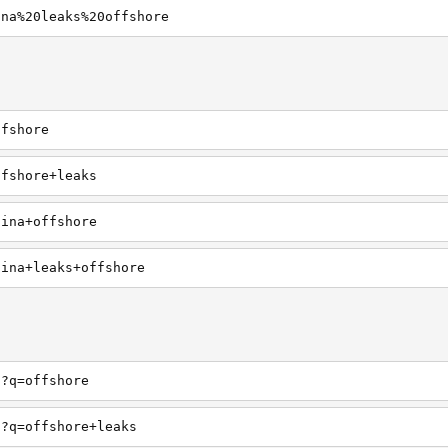
ina%20leaks%20offshore
ffshore
ffshore+leaks
hina+offshore
hina+leaks+offshore
h?q=offshore
h?q=offshore+leaks