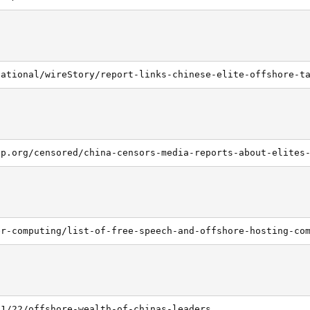
er-computing/list-of-free-speech-and-offshore-hosting-co
01/22/offshore-wealth-of-chinas-leaders