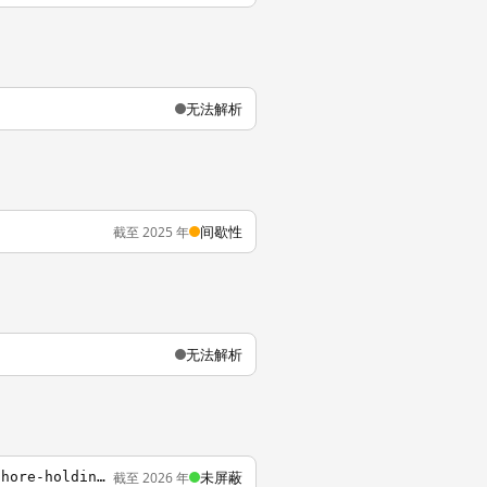
无法解析
间歇性
截至 2025 年
无法解析
未屏蔽
截至 2026 年
https://s3.amazonaws.com/cdtimes/index.html?u=2014%2F01%2Fleaked-records-reveal-offshore-holdings-chinas-elite