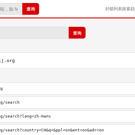
查询
封锁列表
探索
趋
查询
ij.org
rg
rg/search
rg/search?lang=zh-Hans
rg/search?country=CH&q=&ppl=on&ent=on&adr=on