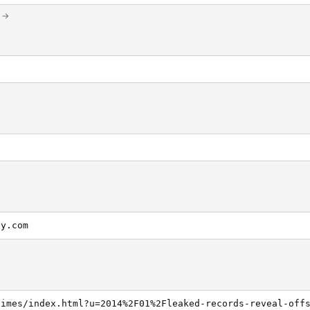
 →
ay.com