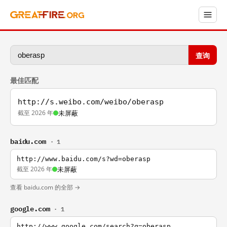
查询
最佳匹配
http://s.weibo.com/weibo/oberasp
截至 2026 年
未屏蔽
baidu.com
· 1
http://www.baidu.com/s?wd=oberasp
截至 2026 年
未屏蔽
查看 baidu.com 的全部 →
google.com
· 1
http://www.google.com/search?q=oberasp