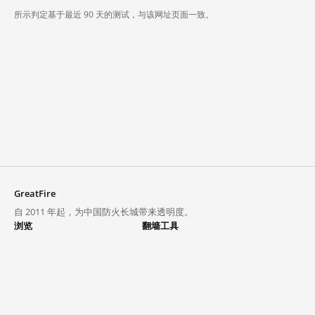
所示判定基于最近 90 天的测试，与该网址页面一致。
GreatFire
自 2011 年起，为中国防火长城带来透明度。
浏览
翻墙工具
封锁列表
VPN 与代理
探索
翻墙中心
趋势
GreatFireVPN
热门网站在中国大陆的访问状况
数据与 API
常见问题