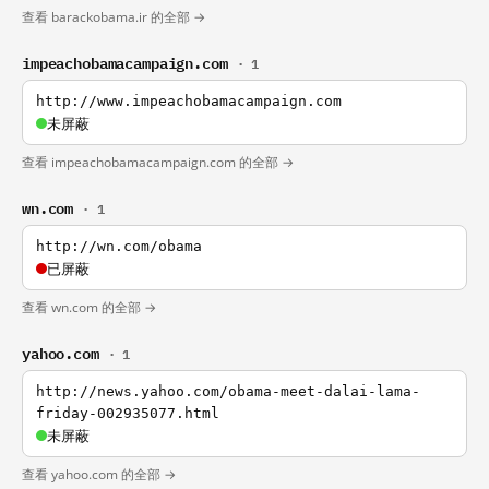
查看 barackobama.ir 的全部 →
impeachobamacampaign.com
· 1
http://www.impeachobamacampaign.com
未屏蔽
查看 impeachobamacampaign.com 的全部 →
wn.com
· 1
http://wn.com/obama
已屏蔽
查看 wn.com 的全部 →
yahoo.com
· 1
http://news.yahoo.com/obama-meet-dalai-lama-
friday-002935077.html
未屏蔽
查看 yahoo.com 的全部 →