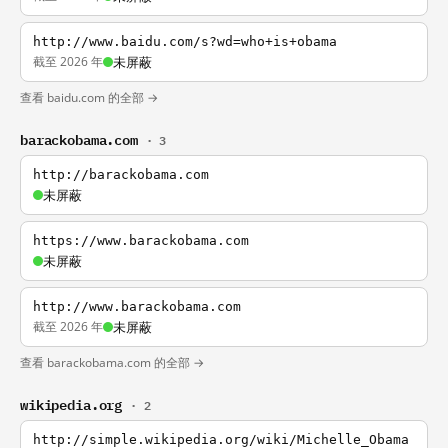
http://www.baidu.com/s?wd=who+is+obama
截至 2026 年
未屏蔽
查看 baidu.com 的全部 →
barackobama.com
· 3
http://barackobama.com
未屏蔽
https://www.barackobama.com
未屏蔽
http://www.barackobama.com
截至 2026 年
未屏蔽
查看 barackobama.com 的全部 →
wikipedia.org
· 2
http://simple.wikipedia.org/wiki/Michelle_Obama