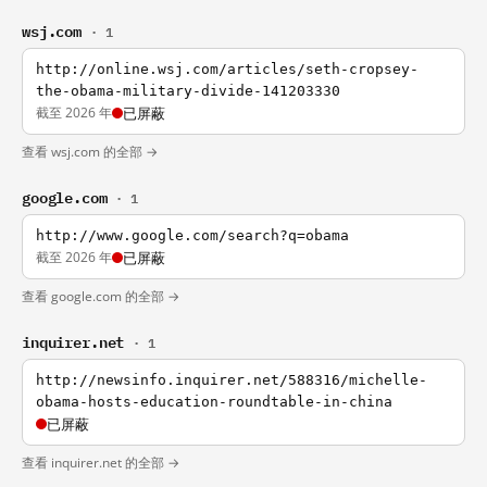
wsj.com
· 1
http://online.wsj.com/articles/seth-cropsey-
the-obama-military-divide-141203330
截至 2026 年
已屏蔽
查看 wsj.com 的全部 →
google.com
· 1
http://www.google.com/search?q=obama
截至 2026 年
已屏蔽
查看 google.com 的全部 →
inquirer.net
· 1
http://newsinfo.inquirer.net/588316/michelle-
obama-hosts-education-roundtable-in-china
已屏蔽
查看 inquirer.net 的全部 →