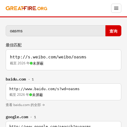
查询
最佳匹配
http://s.weibo.com/weibo/oasms
截至 2026 年
未屏蔽
baidu.com
· 1
http://www.baidu.com/s?wd=oasms
截至 2026 年
未屏蔽
查看 baidu.com 的全部 →
google.com
· 1
http://www.google.com/search?q=oasms