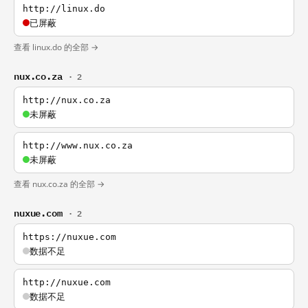
http://linux.do
已屏蔽
查看 linux.do 的全部 →
nux.co.za
· 2
http://nux.co.za
未屏蔽
http://www.nux.co.za
未屏蔽
查看 nux.co.za 的全部 →
nuxue.com
· 2
https://nuxue.com
数据不足
http://nuxue.com
数据不足