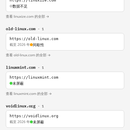
https://linuxize.com
数据不足
查看 linuxize.com 的全部 →
old-linux.com
· 1
https://old-linux.com
截至 2026 年
间歇性
查看 old-linux.com 的全部 →
linuxmint.com
· 1
https://linuxmint.com
未屏蔽
查看 linuxmint.com 的全部 →
voidlinux.org
· 1
https://voidlinux.org
截至 2026 年
未屏蔽