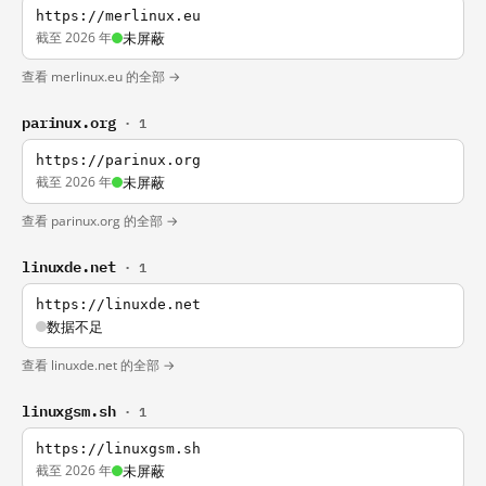
https://merlinux.eu
截至 2026 年
未屏蔽
查看 merlinux.eu 的全部 →
parinux.org
· 1
https://parinux.org
截至 2026 年
未屏蔽
查看 parinux.org 的全部 →
linuxde.net
· 1
https://linuxde.net
数据不足
查看 linuxde.net 的全部 →
linuxgsm.sh
· 1
https://linuxgsm.sh
截至 2026 年
未屏蔽