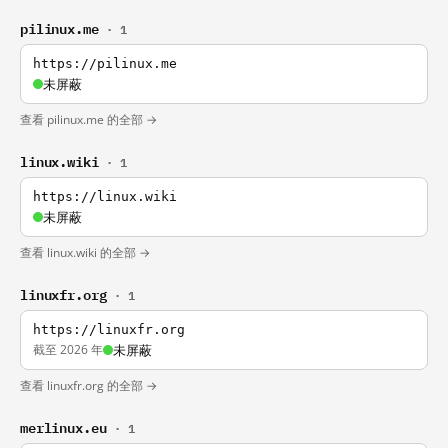
pilinux.me
· 1
https://pilinux.me
未屏蔽
查看 pilinux.me 的全部 →
linux.wiki
· 1
https://linux.wiki
未屏蔽
查看 linux.wiki 的全部 →
linuxfr.org
· 1
https://linuxfr.org
截至 2026 年
未屏蔽
查看 linuxfr.org 的全部 →
merlinux.eu
· 1