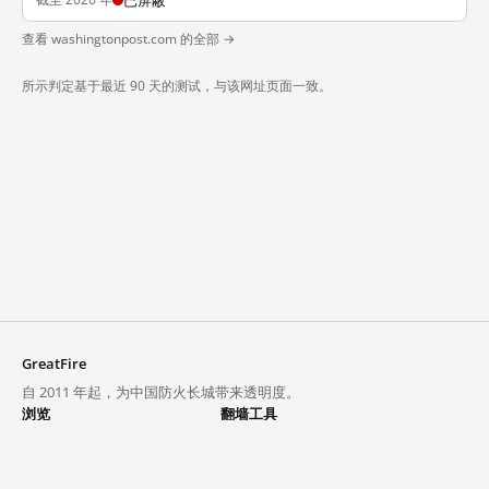
已屏蔽
查看 washingtonpost.com 的全部 →
所示判定基于最近 90 天的测试，与该网址页面一致。
GreatFire
自 2011 年起，为中国防火长城带来透明度。
浏览
翻墙工具
封锁列表
VPN 与代理
探索
翻墙中心
趋势
GreatFireVPN