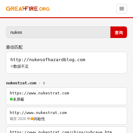
查询
最佳匹配
http://nukesofhazardblog.com
数据不足
nukestrat.com
· 3
https://www.nukestrat.com
未屏蔽
http://www.nukestrat.com
截至 2026 年
间歇性
https://www.nukestrat.com/china/subcave.htm