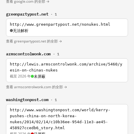
查看 google.com 的全部 →
greenpartypost.net
· 1
http://www.greenpartypost.net/nonukes.html
无法解析
查看 greenpartypost.net 的全部 →
armscontrolwonk.com
· 1
http://lewis.armscontrolwonk.com/archive/5460/y
esin-on-chinas-nukes
截至 2026 年
未屏蔽
查看 armscontrolwonk.com 的全部 →
washingtonpost.com
· 1
http://www.washingtonpost.com/world/kerry-
pushes-china-on-north-korea-
nukes/2014/02/14/c10b36ee-954d-11e3-ae45-
458927ccedb6_story.html
截至 2026 年