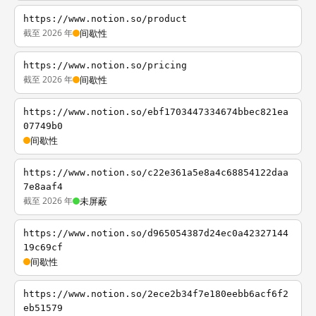
https://www.notion.so/product
截至 2026 年
间歇性
https://www.notion.so/pricing
截至 2026 年
间歇性
https://www.notion.so/ebf1703447334674bbec821ea
07749b0
间歇性
https://www.notion.so/c22e361a5e8a4c68854122daa
7e8aaf4
截至 2026 年
未屏蔽
https://www.notion.so/d965054387d24ec0a42327144
19c69cf
间歇性
https://www.notion.so/2ece2b34f7e180eebb6acf6f2
eb51579