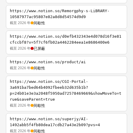
https://www.notion.so/Remorgphy-s-LiBRARY-
10587977ac95807e82a8d8d54574d9d9
截至 2026 年
间歇性
https://www.notion.so/d0efb432343e4d078d16f3e81
cfccbf8?v=5f7cf6fb02a4462284eea1e8686400e6
截至 2026 年
已屏蔽
https://www.notion.so/product/ai
截至 2026 年
间歇性
https://www.notion.so/CGI-Portal-
3a691ba7bed64b4092fbeeb32d635b1b?
p=24b01e3e3a2048f5950ad72578469669&showMoveTo=t
rue&saveParent=true
截至 2026 年
间歇性
https://www.notion.so/superjy/AI-
1492abb5f4fb80dea17cdb27a43e2b09?pvs=4
截至 2026 年
间歇性