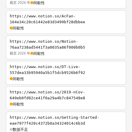
截至 2026 年
间歇性
https://www.notion.so/AcFan-
164e34c20c61442e83d3499bf28dbbee
间歇性
https://www.notion.so/Notion-
76aa7238ad5441f3a0035a86f000b0b5
截至 2026 年
间歇性
https://www.notion.so/DT-Live-
557dea33b95940a5b1f5dcb9526b6f92
间歇性
https://www.notion.so/2019-nCov-
649eb0fd02ce41f0a29a4b7c847548e8
间歇性
https://www.notion.so/Getting-Started-
eae7977f420c4372b0a34324014c6b3d
数据不足