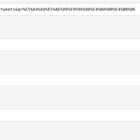
=tweets&q=%E5%A4%A9%E5%AE%89%E9%96%80%E4%BA%8B%E4%BB%B6