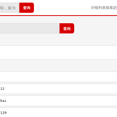
查询
封锁列表
探索
趋
查询
812
1kai
1129