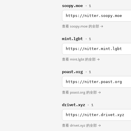
soopy.moe
· 1
https://nitter.soopy.moe
查看 soopy.moe 的全部 →
mint.lgbt
· 1
https://nitter.mint.lgbt
查看 mint.lgbt 的全部 →
poast.org
· 1
https://nitter.poast.org
查看 poast.org 的全部 →
drivet.xyz
· 1
https://nitter.drivet.xyz
查看 drivet.xyz 的全部 →