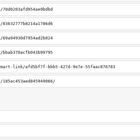
f/70d0203afd954ae9bdbd
f/83632777b8214a1786d6
d/69a94930d7954ad2b824
f/bbab370acfb043b99795
smart-link/afd5bf7f-bbb5-427d-9e7e-55faac876783
f/185ac453aed845949066/