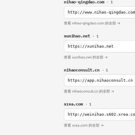
nihao-qingdao.com
· 1
http://www.nihao-qingdao.co
查看 nihao-qingdao.com 的全部 →
xunihao.net
· 1
https://xunihao.net
查看 xunihao.net 的全部 →
nihaoconsult.cn
· 1
https://app.nihaoconsult.cn
查看 nihaoconsult.cn 的全部 →
xrea.com
· 1
http://weinihao.s602.xrea.c
查看 xrea.com 的全部 →