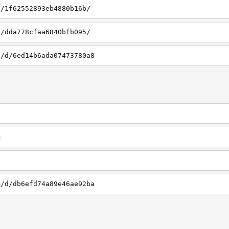
d/1f62552893eb4880b16b/
d/dda778cfaa6840bfb095/
u/d/6ed14b6ada07473780a8
m
m/d/db6efd74a89e46ae92ba