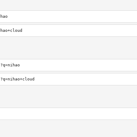
ihao
ihao+cloud
h?q=nihao
h?q=nihao+cloud