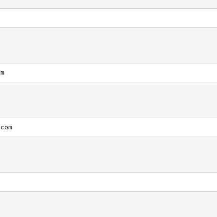
om
.com