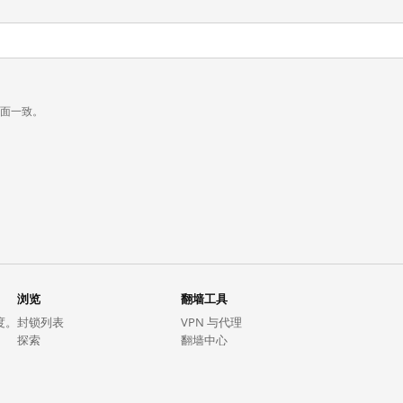
页面一致。
浏览
翻墙工具
度。
封锁列表
VPN 与代理
探索
翻墙中心
趋势
GreatFireVPN
热门网站在中国大陆的访问状况
数据与 API