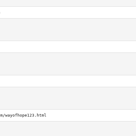
m
om/wayofhope123.html