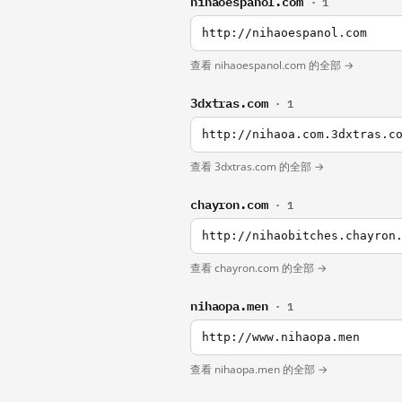
nihaoespanol.com
· 1
http://nihaoespanol.com
查看 nihaoespanol.com 的全部 →
3dxtras.com
· 1
http://nihaoa.com.3dxtras.c
查看 3dxtras.com 的全部 →
chayron.com
· 1
http://nihaobitches.chayron
查看 chayron.com 的全部 →
nihaopa.men
· 1
http://www.nihaopa.men
查看 nihaopa.men 的全部 →