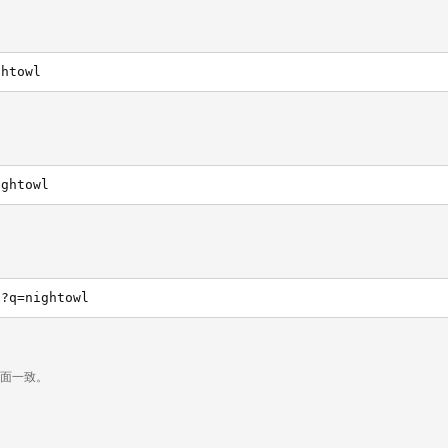
ghtowl
ightowl
h?q=nightowl
页面一致。