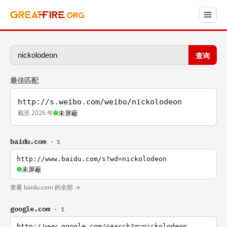
查询
最佳匹配
http://s.weibo.com/weibo/nickolodeon
截至 2026 年
未屏蔽
baidu.com
· 1
http://www.baidu.com/s?wd=nickolodeon
未屏蔽
查看 baidu.com 的全部 →
google.com
· 1
http://www.google.com/search?q=nickolodeon