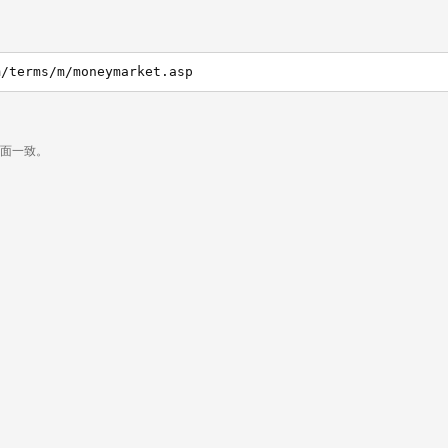
m/terms/m/moneymarket.asp
页面一致。